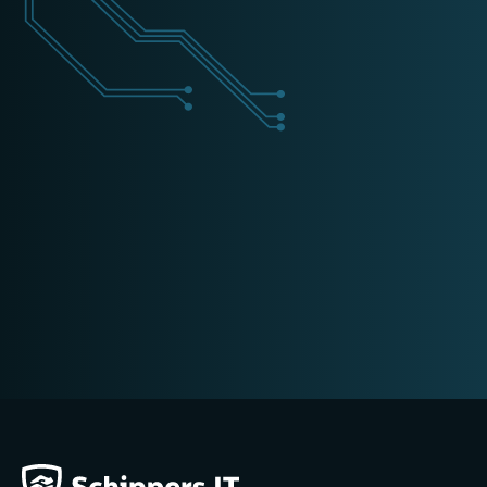
+31 (0) 162 700 501
training@schippers-it.nl