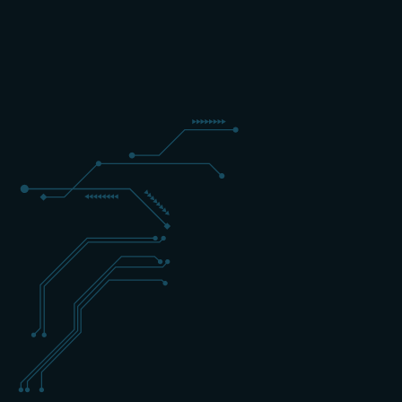
3 DAGEN
EXPERT
ENGELS
+31 (0) 162 700 501
training@schippers-it.nl