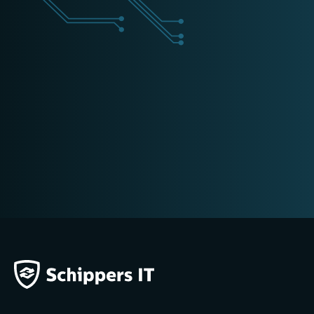
+31 (0) 162 700 501
training@schippers-it.nl