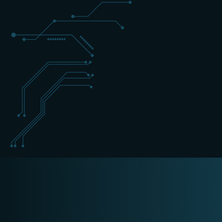
+31 (0) 162 700 501
training@schippers-it.nl
Op aanvraag