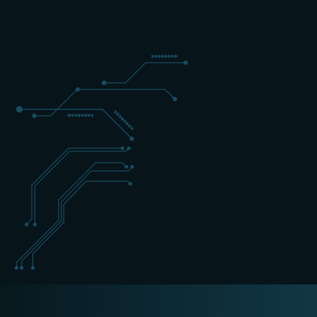
2 DAGEN
EXPERT
ENGELS
+31 (0) 162 700 501
training@schippers-it.nl