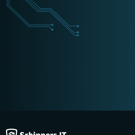
+31 (0) 162 700 501
training@schippers-it.nl