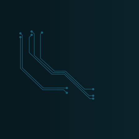
+31 (0) 162 700 501
training@schippers-it.nl