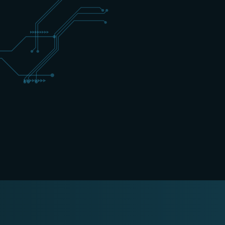
+31 (0) 162 700 501
training@schippers-it.nl