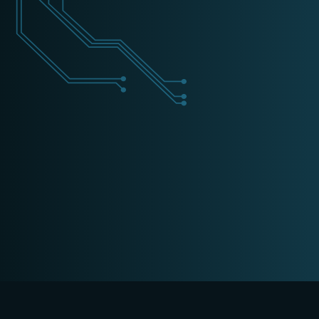
+31 (0) 162 700 501
training@schippers-it.nl