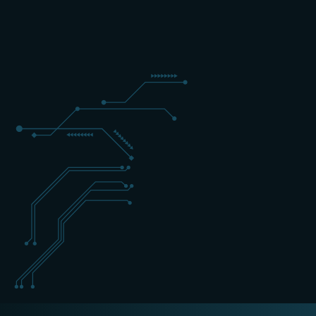
4 DAGEN
GEVORDERD
ENGELS
+31 (0) 162 700 501
training@schippers-it.nl