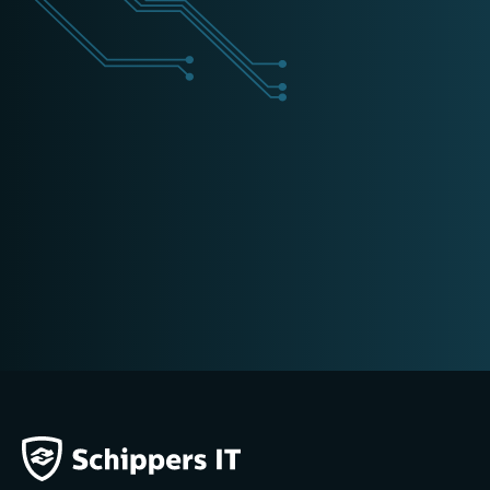
+31 (0) 162 700 501
training@schippers-it.nl