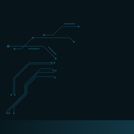
2 DAGEN
EXPERT
ENGELS
+31 (0) 162 700 501
training@schippers-it.nl