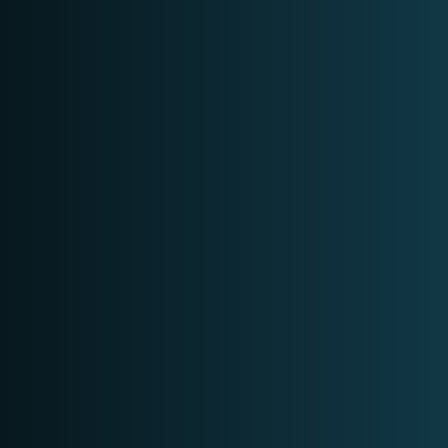
UFED Analytics Desktop
UFED Analytics Enterprise
DATASHEET