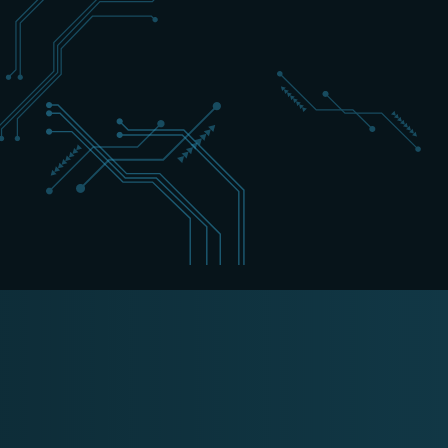
+31 (0) 162 700 501
support@schippers-it.nl